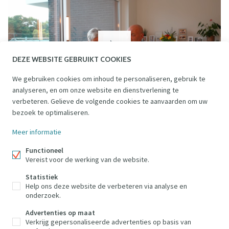
DEZE WEBSITE GEBRUIKT COOKIES
We gebruiken cookies om inhoud te personaliseren, gebruik te
analyseren, en om onze website en dienstverlening te
verbeteren. Gelieve de volgende cookies te aanvaarden om uw
bezoek te optimaliseren.
Meer informatie
Functioneel
Impromove
Vereist voor de werking van de website.
Ternatsestraat 102,
Statistiek
1790 Affligem
Help ons deze website de verbeteren via analyse en
onderzoek.
+32 2 887 80 56
info@impromove.be
Advertenties op maat
Verkrijg gepersonaliseerde advertenties op basis van